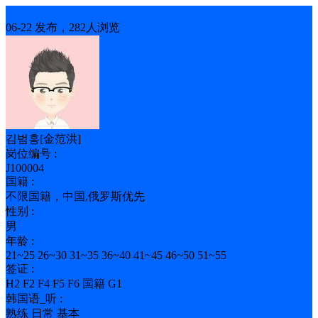
其他
06-22 发布，282人浏览
김범홍[金范洪]
岗位编号 :
J100004
国籍 :
不限国籍，中国,俄罗斯优先
性别 :
男
年龄 :
21~25 26~30 31~35 36~40 41~45 46~50 51~55
签证 :
H2 F2 F4 F5 F6 国籍 G1
韩国语_听 :
熟练 日常 基本