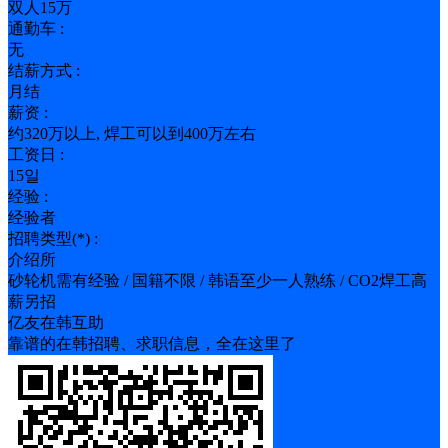
双人15万
通勤车 :
无
结薪方式 :
月结
薪资 :
约320万以上, 焊工可以到400万左右
工资日 :
15일
经验 :
经验者
招聘类型(*) :
介绍所
砂轮机需有经验 / 国籍不限 / 韩语至少一人熟练 / CO2焊工高
薪另招
亿友在韩互助
靠谱的在韩招聘、求职信息，全在这里了