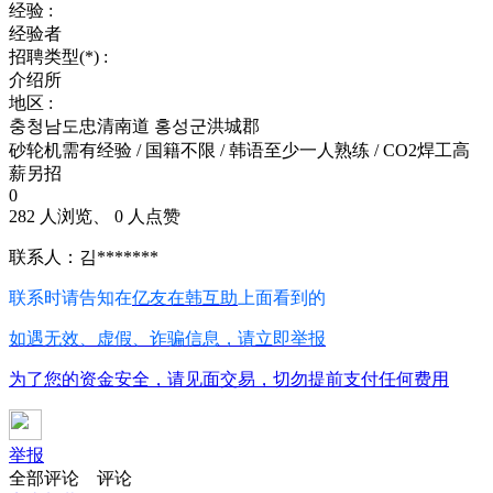
经验 :
经验者
招聘类型(*) :
介绍所
地区 :
충청남도忠清南道 홍성군洪城郡
砂轮机需有经验 / 国籍不限 / 韩语至少一人熟练 / CO2焊工高
薪另招
0
282 人浏览、 0 人点赞
联系人：김*******
联系时请告知在
亿友在韩互助
上面看到的
如遇无效、虚假、诈骗信息，请立即举报
为了您的资金安全，请见面交易，切勿提前支付任何费用
举报
全部评论
评论