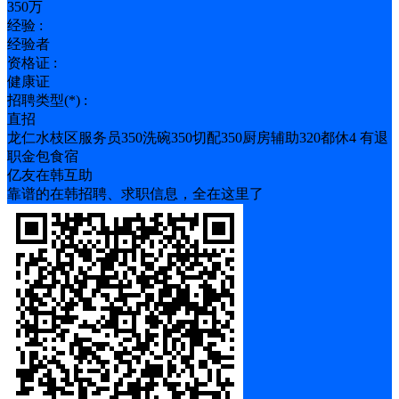
350万
经验 :
经验者
资格证 :
健康证
招聘类型(*) :
直招
龙仁水枝区服务员350洗碗350切配350厨房辅助320都休4 有退
职金包食宿
亿友在韩互助
靠谱的在韩招聘、求职信息，全在这里了