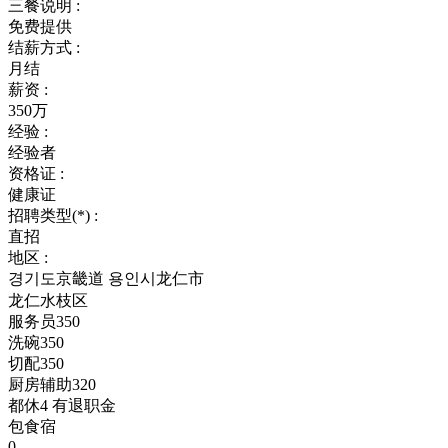
三餐说明 :
免费提供
结薪方式 :
月结
薪资 :
350万
经验 :
经验者
资格证 :
健康证
招聘类型(*) :
直招
地区 :
경기도京畿道 용인시龙仁市
龙仁水枝区
服务员350
洗碗350
切配350
厨房辅助320
都休4 有退职金
包食宿
0