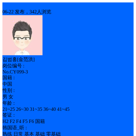
中式
06-22 发布，342人浏览
김범홍[金范洪]
岗位编号 :
No.CY099-3
国籍 :
中国
性别 :
男 女
年龄 :
21~25 26~30 31~35 36~40 41~45
签证 :
H2 F2 F4 F5 F6 国籍
韩国语_听 :
熟练 日常 基本 基础 零基础