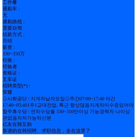
工作餐
通勤车 :
无
通勤路线 :
需要自驾
结薪方式 :
月结
薪资 :
330~350万
经验 :
经验者
资格证 :
叉车证
招聘类型(*) :
荣耀
♧시화공단 / 지게차남자모집♧주간07:00~17:40 야간
17:40~05:401주1교대잔업, 특근 항상많음지게차이수증있어야
함주휴수당 / 연차수당월 330~350만이상 가능경력자 나이상
관없음자차가능하신분
亿友在韩互助
靠谱的在韩招聘、求职信息，全在这里了