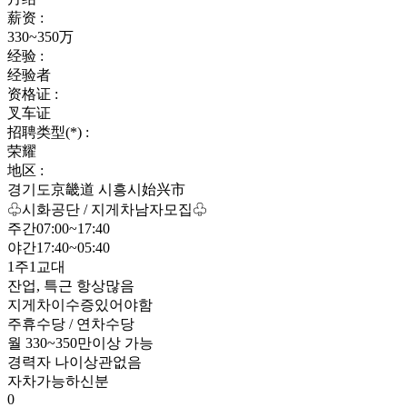
薪资 :
330~350万
经验 :
经验者
资格证 :
叉车证
招聘类型(*) :
荣耀
地区 :
경기도京畿道 시흥시始兴市
♧시화공단 / 지게차남자모집♧
주간07:00~17:40
야간17:40~05:40
1주1교대
잔업, 특근 항상많음
지게차이수증있어야함
주휴수당 / 연차수당
월 330~350만이상 가능
경력자 나이상관없음
자차가능하신분
0