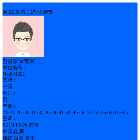
其他
06-22 发布，274人浏览
김범홍[金范洪]
岗位编号 :
No.041321
国籍 :
中国
性别 :
男
年龄 :
21~25 26~30 31~35 36~40 41~45 46~50 51~55 56~60 61~65
签证 :
F2 F4 F5 F6 国籍
韩国语_听 :
熟练 日常 基本