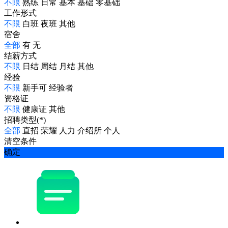
不限
熟练
日常
基本
基础
零基础
工作形式
不限
白班
夜班
其他
宿舍
全部
有
无
结薪方式
不限
日结
周结
月结
其他
经验
不限
新手可
经验者
资格证
不限
健康证
其他
招聘类型(*)
全部
直招
荣耀
人力
介绍所
个人
清空条件
确定