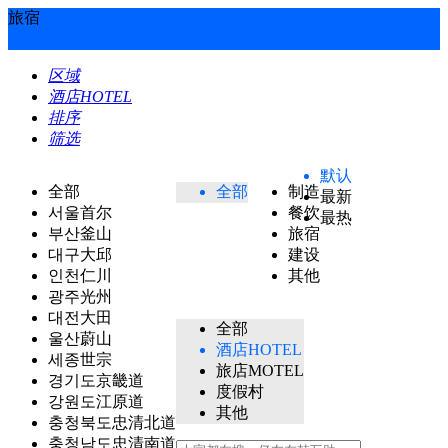
旅宿
区域
酒店HOTEL
排序
筛选
默认
全部
全部
制造
最新
서울首尔
餐饮
最热
부산釜山
旅宿
대구大邱
建设
인천仁川
其他
광주光州
대전大田
全部
울산蔚山
酒店HOTEL
세종世宗
旅店MOTEL
경기도京畿道
度假村
강원도江原道
其他
충청북도忠清北道
충청남도忠清南道