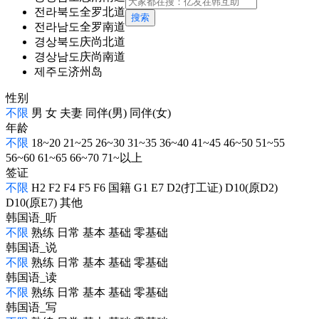
전라북도全罗北道
搜索
전라남도全罗南道
경상북도庆尚北道
경상남도庆尚南道
제주도济州岛
性别
不限
男
女
夫妻
同伴(男)
同伴(女)
年龄
不限
18~20
21~25
26~30
31~35
36~40
41~45
46~50
51~55
56~60
61~65
66~70
71~以上
签证
不限
H2
F2
F4
F5
F6
国籍
G1
E7
D2(打工证)
D10(原D2)
D10(原E7)
其他
韩国语_听
不限
熟练
日常
基本
基础
零基础
韩国语_说
不限
熟练
日常
基本
基础
零基础
韩国语_读
不限
熟练
日常
基本
基础
零基础
韩国语_写